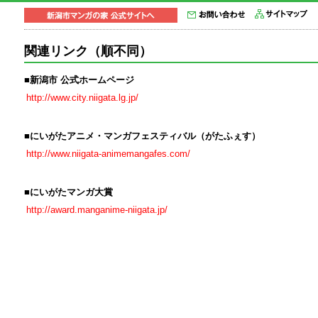
関連リンク（順不同）
■新潟市 公式ホームページ
http://www.city.niigata.lg.jp/
■にいがたアニメ・マンガフェスティバル（がたふぇす）
http://www.niigata-animemangafes.com/
■にいがたマンガ大賞
http://award.manganime-niigata.jp/