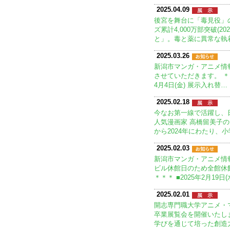
2025.04.09
後宮を舞台に「毒見役」
ズ累計4,000万部突破(
と」。毒と薬に異常な執
2025.03.26
新潟市マンガ・アニメ情
させていただきます。 ＊＊
4月4日(金) 展示入れ替…
2025.02.18
今なお第一線で活躍し、
人気漫画家 高橋留美子の
から2024年にわたり、
2025.02.03
新潟市マンガ・アニメ情
ビル休館日のため全館休
＊＊＊ ■2025年2月19日(
2025.02.01
開志専門職大学アニメ・
卒業展覧会を開催いたし
学びを通じて培った創造